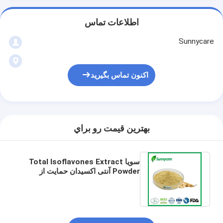
اطلاعات تماس
Sunnycare
اکنون تماس بگیرید
بهترين قيمت رو براي
سویا Total Isoflavones Extract
Powder آنتی اکسیدان حمایت از
سلامتی تعادل هورمونی مکمل های
غذایی