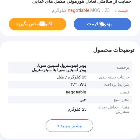
حمایت از سلامتی تعادل هورمونی مکمل های غذایی
قیمت：negotiable
MOQ：25 کیلوگرم
بهترین قیمت
اکنون تماس بگیرید
توضیحات محصول
,
پودر فیتوسترول لسیتین سویا
برجسته
پودر لسیتین سویا بتا سیتوسترول
جزئیات بسته بندی
25 کیلوگرم / طبل
شرایط پرداخت
T/T، WU
قیمت
negotiable
محل منبع
چین
مقدار حداقل تعداد
25 کیلوگرم
سفارش
بیشتر ببینید