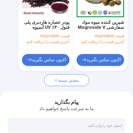
کارخانه تور
کنترل کیفیت
شیرین کننده میوه مواد
پودر عصاره هاردبری پلی
سفارشی Mogroside V
فنول ۳۰٪ UV آبمیوه
تماس با ما
25%-50% عصاره میوه
هاردبری پودر
قیمت:
negotiable
قیمت:
negotiable
راهب لوهان گو
Sambucus Nigra L
آخرین قیمت را دریافت کنید
آخرین قیمت را دریافت کنید
اخبار
درخواست نقل قول
اکنون تماس بگیرید
اکنون تماس بگیرید
بیشتر ببینید
پودر عصاره گیاهی
افزودنی های غذایی طبیعی
پیام بگذارید
ما به سرعت پاسخ خواهیم داد
مواد اولیه آرایشی و بهداشتی
مواد غذایی حیوانات