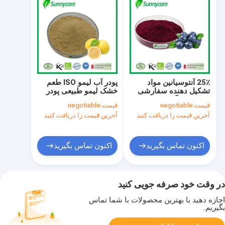
25٪ آنتوسیانین مواد
پودر آب لیمو ISO طعم
تشکیل دهنده سفارشی
خشک لیمو طبیعی پودر
محلول در آب پودر میوه
میوه لیمو
قیمت:
negotiable
قیمت:
negotiable
توت مشکی CAS
آخرین قیمت را دریافت کنید
آخرین قیمت را دریافت کنید
84082-34-8
اکنون تماس بگیرید
اکنون تماس بگیرید
در وقت خود صرفه جویی کنید
اجازه دهید با بهترین محصولات با شما تماس
بگیریم.