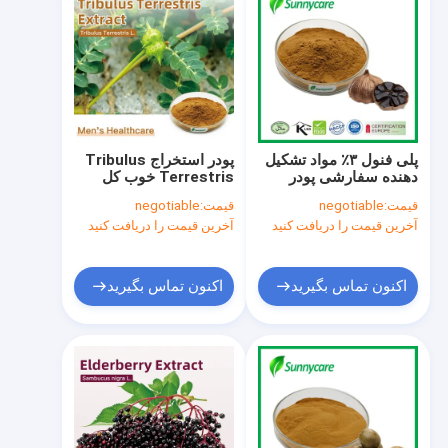
پلی فنول ۳٪ مواد تشکیل
پودر استخراج Tribulus
دهنده سفارشی پودر
Terrestris خوب کل
عصاره سیر سیاه تخمیر
سابونین ها 60٪ 90٪ 95٪
قیمت:
negotiable
قیمت:
negotiable
شده
UV Tribulus P.E.
آخرین قیمت را دریافت کنید
آخرین قیمت را دریافت کنید
اکنون تماس بگیرید
اکنون تماس بگیرید
خانه
محصولات
دربارهی ما