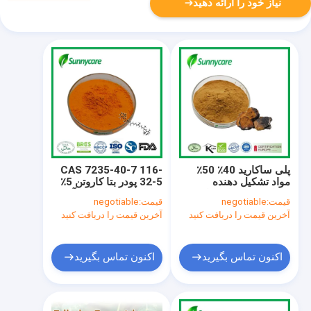
نیاز خود را ارائه دهید
پلی ساکارید 40٪ 50٪
CAS 7235-40-7 116-
مواد تشکیل دهنده
32-5 پودر بتا کاروتن 5٪
سفارشی عصاره قارچ
β-کاروتن محلول در آب
قیمت:
negotiable
قیمت:
negotiable
چگا طبیعی
آخرین قیمت را دریافت کنید
آخرین قیمت را دریافت کنید
اکنون تماس بگیرید
اکنون تماس بگیرید