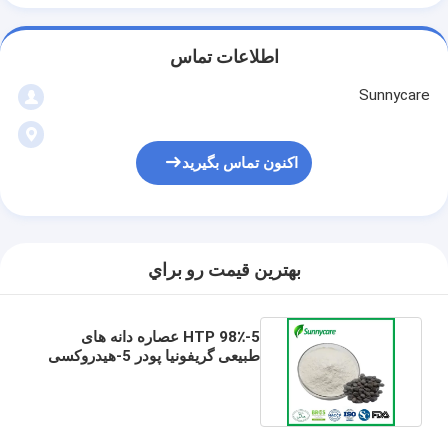
اطلاعات تماس
Sunnycare
اکنون تماس بگیرید
بهترين قيمت رو براي
5-HTP 98٪ عصاره دانه های
طبیعی گریفونیا پودر 5-هیدروکسی
تریپتوپان CAS 56-69-9