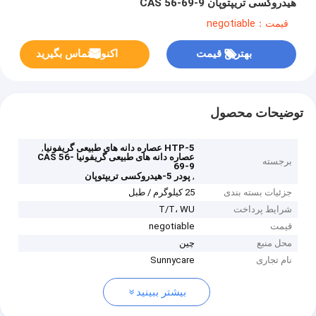
هیدروکسی تریپتوپان CAS 56-69-9
قیمت：negotiable
بهترین قیمت
اکنون تماس بگیرید
توضیحات محصول
,
5-HTP عصاره دانه های طبیعی گریفونیا
عصاره دانه های طبیعی گریفونیا CAS 56-
برجسته
69-9
,
پودر 5-هیدروکسی تریپتوپان
جزئیات بسته بندی
25 کیلوگرم / طبل
شرایط پرداخت
T/T، WU
قیمت
negotiable
محل منبع
چین
نام تجاری
Sunnycare
بیشتر ببینید