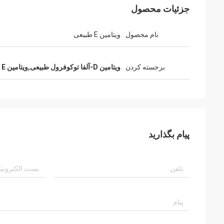
جزئیات محصول
نام محصول
ویتامین E طبیعی
برجسته کردن
ویتامین D-آلفا توکوفرول طبیعی,ویتامین E خالص D-Alpha Tocopherol
پیام بگذارید