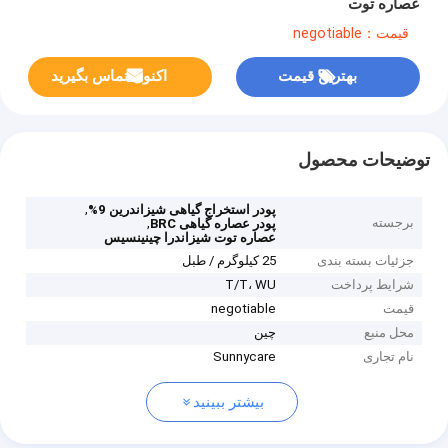
عصاره توت
قیمت：negotiable
بهترین قیمت
اکنون تماس بگیرید
توضیحات محصول
,
پودر استخراج گیاهی شیزاندرین 9%
برجسته
,
پودر عصاره گیاهی BRC
عصاره توت شیزاندرا چینینسیس
جزئیات بسته بندی
25 کیلوگرم / طبل
شرایط پرداخت
T/T، WU
قیمت
negotiable
محل منبع
چین
نام تجاری
Sunnycare
بیشتر ببینید