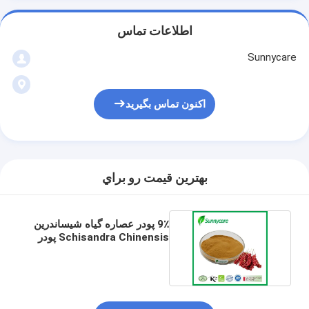
اطلاعات تماس
Sunnycare
اکنون تماس بگیرید
بهترين قيمت رو براي
9٪ پودر عصاره گیاه شیساندرین
Schisandra Chinensis پودر
عصاره توت